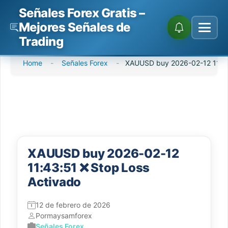
Señales Forex Gratis –
Mejores Señales de
Trading
Saltar
Home
-
Señales Forex
-
XAUUSD buy 2026-02-12 11:43
al
contenido
XAUUSD buy 2026-02-12
11:43:51 ❌ Stop Loss
Activado
12 de febrero de 2026
Por
maysamforex
Señales Forex